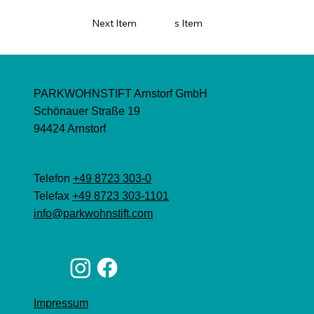
Next Item
Previous Item
PARKWOHNSTIFT Arnstorf GmbH
Schönauer Straße 19
94424 Arnstorf
Telefon
+49 8723 303-0
Telefax
+49 8723 303-1101
info@parkwohnstift.com
Impressum