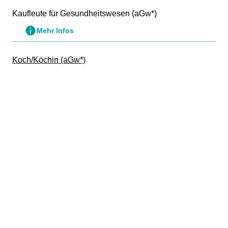
Kaufleute für Gesundheitswesen (aGw*)
Mehr Infos
Koch/Köchin (aGw*)
Mehr Infos
Kinderpflege (aGw*)
Mehr Infos
Erzieher (aGw*)
Mehr Infos
Welcher Beruf passt zu dir –
finde es spielerisch heraus!