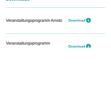
Veranstaltungsprogramm Arnstorf
Download
Veranstaltungsprogramm
Download
Tettenweis
PARKWOHNSTIFT Arnstorf GmbH
Schönauer Straße 19
94424 Arnstorf