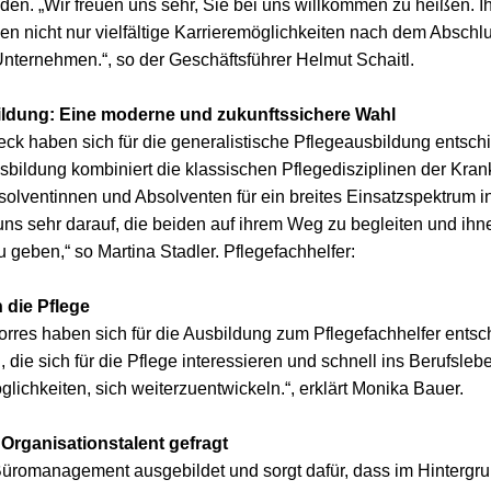
en. „Wir freuen uns sehr, Sie bei uns willkommen zu heißen. I
nen nicht nur vielfältige Karrieremöglichkeiten nach dem Absch
ernehmen.“, so der Geschäftsführer Helmut Schaitl.
bildung: Eine moderne und zukunftssichere Wahl
k haben sich für die generalistische Pflegeausbildung entschi
sbildung kombiniert die klassischen Pflegedisziplinen der Kra
Absolventinnen und Absolventen für ein breites Einsatzspektrum
ns sehr darauf, die beiden auf ihrem Weg zu begleiten und ihne
 geben,“ so Martina Stadler. Pflegefachhelfer:
n die Pflege
res haben sich für die Ausbildung zum Pflegefachhelfer entsch
n, die sich für die Pflege interessieren und schnell ins Berufsle
lichkeiten, sich weiterzuentwickeln.“, erklärt Monika Bauer.
rganisationstalent gefragt
romanagement ausgebildet und sorgt dafür, dass im Hintergrund