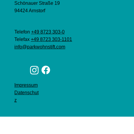
Schönauer Straße 19
94424 Arnstorf
Telefon
+49 8723 303-0
Telefax
+49 8723 303-1101
info@parkwohnstift.com
Impressum
Datenschut
z