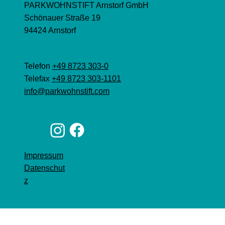
PARKWOHNSTIFT Arnstorf GmbH
Schönauer Straße 19
94424 Arnstorf
Telefon
+49 8723 303-0
Telefax
+49 8723 303-1101
info@parkwohnstift.com
Impressum
Datenschut
z