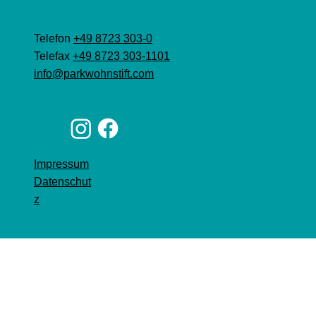
Telefon
+49 8723 303-0
Telefax
+49 8723 303-1101
info@parkwohnstift.com
Impressum
Datenschut
z