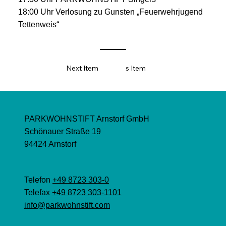
18:00 Uhr Verlosung zu Gunsten „Feuerwehrjugend
Tettenweis“
Next Item
Previous Item
PARKWOHNSTIFT Arnstorf GmbH
Schönauer Straße 19
94424 Arnstorf
Telefon
+49 8723 303-0
Telefax
+49 8723 303-1101
info@parkwohnstift.com